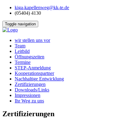
kiga-kapellenweg@kk-te.de
(05404) 4130
Toggle navigation
wir stellen uns vor
Team
Leitbild
Öffnungszeiten
Termine
STEP-Anmeldung
Kooperationspartner
Nachhaltige Entwicklung
Zertifizierungen
Downloads/Links
Impressionen
Ihr Weg zu uns
Zertifizierungen
Wir haben uns zertifizieren lassen - Ihre Kinder
profitieren!